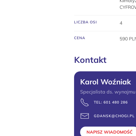
Klimat
CYFRO
LICZBA OSI
4
CENA
590 PL
Kontakt
Karol Woźniak
Specjalista ds. wynajm
TEL:
601 480 286
GDANSK@CHOGI.PL
NAPISZ WIADOMOŚĆ