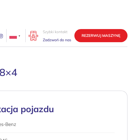
Szybki kontakt
REZERWUJ MASZYNĘ
▼
Zadzwoń do nas
 8×4
kacja pojazdu
es-Benz