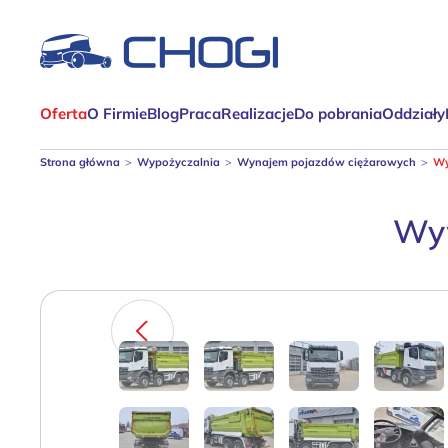
Skip
to
main
Oferta
O Firmie
Blog
Praca
Realizacje
Do pobrania
Oddziały
content
Strona główna
Wypożyczalnia
Wynajem pojazdów ciężarowych
Wy
Wyw