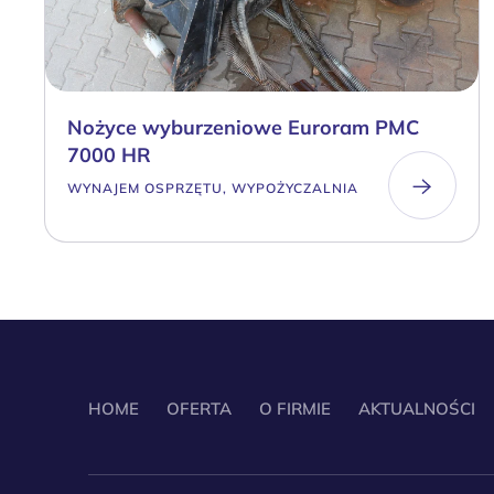
Nożyce wyburzeniowe Euroram PMC
7000 HR
WYNAJEM OSPRZĘTU, WYPOŻYCZALNIA
HOME
OFERTA
O FIRMIE
AKTUALNOŚCI