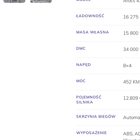
Arocs 
ŁADOWNOŚĆ
16 275
MASA WŁASNA
15 800
DMC
34 000
NAPĘD
8×4
MOC
452 KM
POJEMNOŚĆ
12.809
SILNIKA
SKRZYNIA BIEGÓW
Automa
WYPOSAŻENIE
ABS, A